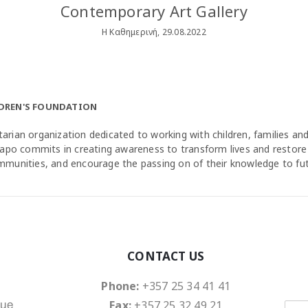
Contemporary Art Gallery
Η Καθημερινή, 29.08.2022
LDREN'S FOUNDATION
arian organization dedicated to working with children, families a
agapo commits in creating awareness to transform lives and restore
ommunities, and encourage the passing on of their knowledge to fu
CONTACT US
Phone:
+357 25 34 41 41
Fax:
+357 25 32 49 21
nue
E