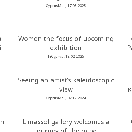
CyprusMail, 17.05.2025
a
Women the focus of upcoming
i
exhibition
P
InCyprus, 18.02.2025
Seeing an artist’s kaleidoscopic
view
κ
CyprusMail, 07.12.2024
on
Limassol gallery welcomes a
journey of the mind