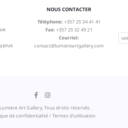
NOUS CONTACTER
Téléphone:
+357 25 34 41 41
Fax:
+357 25 32 49 21
nue
E
Courriel:
m
contact@lumiereartgallery.com
Cyprus
a
i
l
*
umiere Art Gallery. Tous droits réservés.
ique de confidentialité
/
Termes d’utilisation